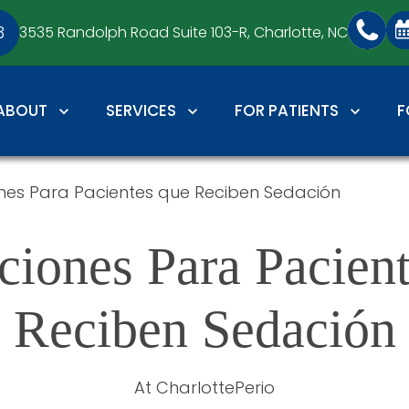
3
3535 Randolph Road Suite 103-R,
Charlotte, NC
ABOUT
SERVICES
FOR PATIENTS
F
ones Para Pacientes que Reciben Sedación
ciones Para Pacient
Reciben Sedación
At CharlottePerio