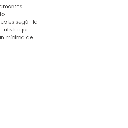
icamentos
to.
uales según lo
dentista que
un mínimo de