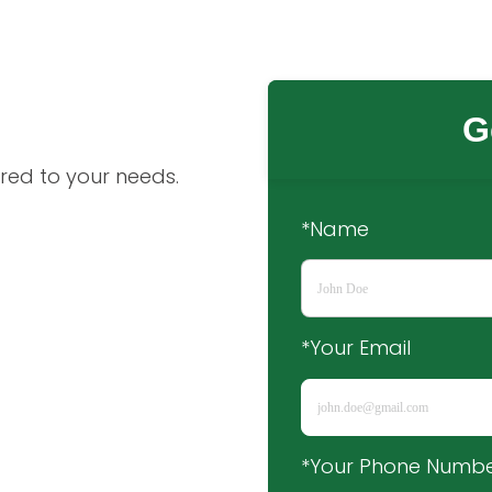
G
red to your needs.
*Name
*Your Email
*Your Phone Numb