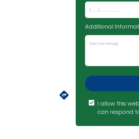
Additional Informat
I allow this web
can respond to