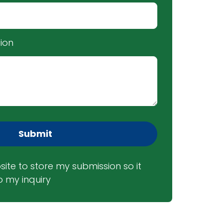
ion
Submit
site to store my submission so it 
 my inquiry