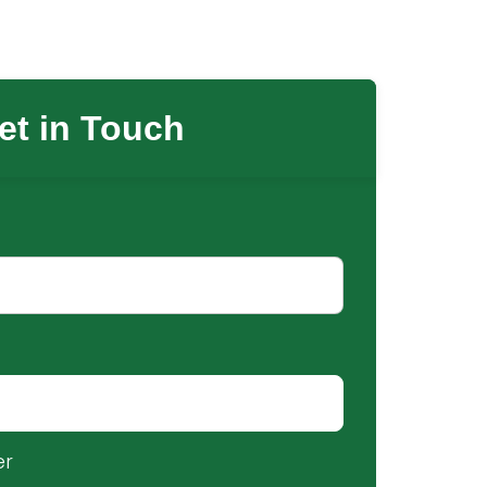
et in Touch
er