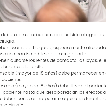
o deben comer ni beber nada, incluida el agua, dur
cirugía.
deben usar ropa holgada, especialmente alrededor 
 use una camisa o blusa de manga corta.
eben quitarse los lentes de contacto, las joyas, el
les antes de su cita.
onsable (mayor de 18 años) debe permanecer en e
l paciente.
onsable (mayor de 18 años) debe llevar al pacient
 paciente hasta que desaparezcan los efectos d
o deben conducir ni operar maquinaria durante la
 la cirugía.